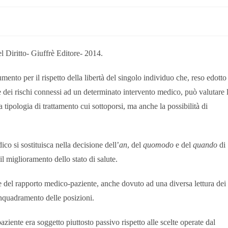
l Diritto- Giuffrè Editore- 2014.
mento per il rispetto della libertà del singolo individuo che, reso edotto
 dei rischi connessi ad un determinato intervento medico, può valutare 
a tipologia di trattamento cui sottoporsi, ma anche la possibilità di
o si sostituisca nella decisione dell’
an
, del
quomodo
e del
quando
di
il miglioramento dello stato di salute.
one del rapporto medico-paziente, anche dovuto ad una diversa lettura dei
inquadramento delle posizioni.
paziente era soggetto piuttosto passivo rispetto alle scelte operate dal