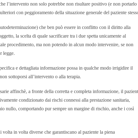
 che l’intervento non solo potrebbe non risultare positivo (e non portarlo
lteriori con peggioramento della situazione generale del paziente stess
d. autodeterminazione) che ben può essere in conflitto con il diritto alla
getto, la scelta di quale sacrificare tra i due spetta unicamente al
 tale procedimento, ma non potendo in alcun modo intervenire, se non
er legge.
specifica e dettagliata informazione possa in qualche modo irrigidire il
non sottoporsi all’intervento o alla terapia.
sarie affinchè, a fronte della corretta e completa informazione, il pazien
ivamente condizionato dai rischi connessi alla prestazione sanitaria,
hio nullo, comportando pur sempre un margine di rischio, anche i così
di volta in volta diverse che garantiscano al paziente la piena